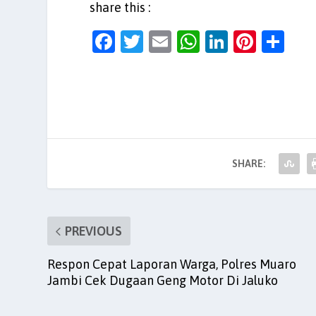
share this :
F
T
E
W
Li
Pi
S
a
w
m
h
n
nt
h
c
itt
ai
at
k
er
ar
e
er
l
s
e
es
e
b
A
dI
t
o
p
n
SHARE:
o
p
k
PREVIOUS
Respon Cepat Laporan Warga, Polres Muaro
Jambi Cek Dugaan Geng Motor Di Jaluko