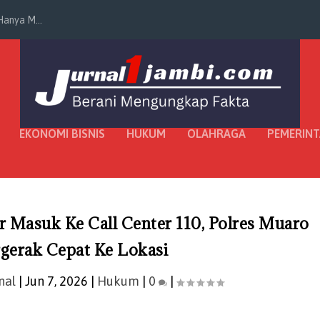
anya M...
EKONOMI BISNIS
HUKUM
OLAHRAGA
PEMERIN
Masuk Ke Call Center 110, Polres Muaro
gerak Cepat Ke Lokasi
nal
|
Jun 7, 2026
|
Hukum
|
0
|