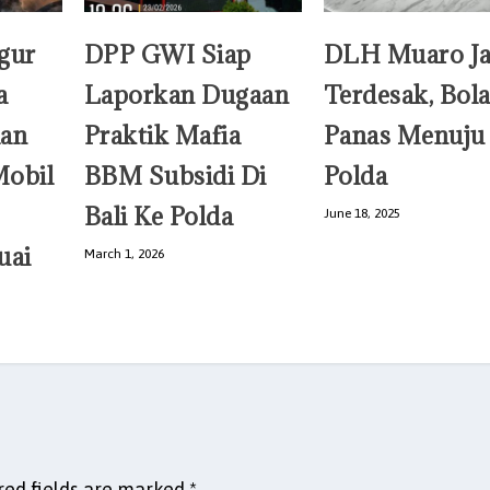
gur
DPP GWI Siap
DLH Muaro J
a
Laporkan Dugaan
Terdesak, Bol
aan
Praktik Mafia
Panas Menuju
Mobil
BBM Subsidi Di
Polda
Bali Ke Polda
June 18, 2025
uai
March 1, 2026
red fields are marked
*