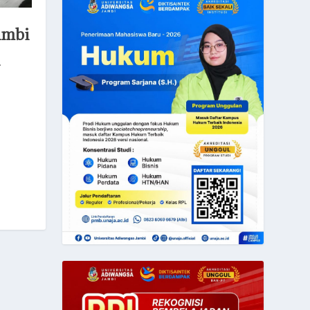
ambi
a