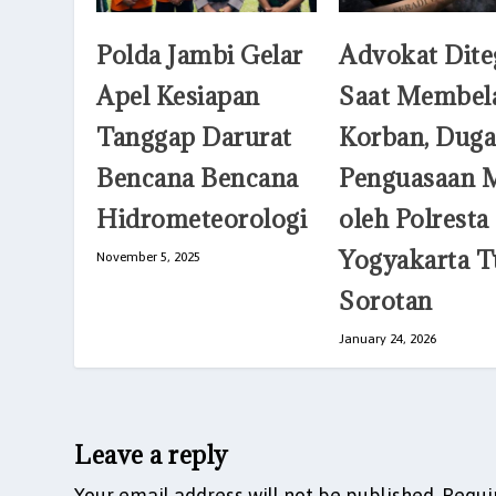
Polda Jambi Gelar
Advokat Dite
Apel Kesiapan
Saat Membel
Tanggap Darurat
Korban, Dug
Bencana Bencana
Penguasaan 
Hidrometeorologi
oleh Polresta
Yogyakarta T
November 5, 2025
Sorotan
January 24, 2026
Leave a reply
Your email address will not be published.
Requi