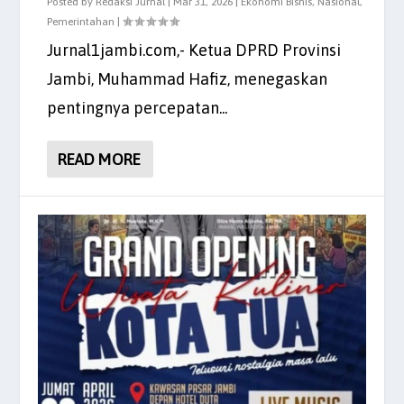
Posted by
Redaksi Jurnal
|
Mar 31, 2026
|
Ekonomi Bisnis
,
Nasional
,
Pemerintahan
|
Jurnal1jambi.com,- Ketua DPRD Provinsi
Jambi, Muhammad Hafiz, menegaskan
pentingnya percepatan...
READ MORE