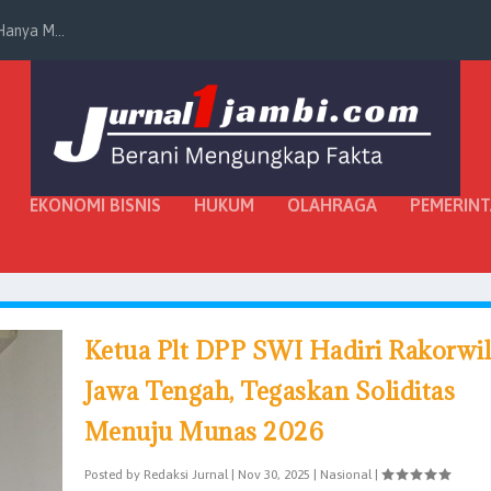
anya M...
EKONOMI BISNIS
HUKUM
OLAHRAGA
PEMERIN
Ketua Plt DPP SWI Hadiri Rakorwi
Jawa Tengah, Tegaskan Soliditas
Menuju Munas 2026
Posted by
Redaksi Jurnal
|
Nov 30, 2025
|
Nasional
|