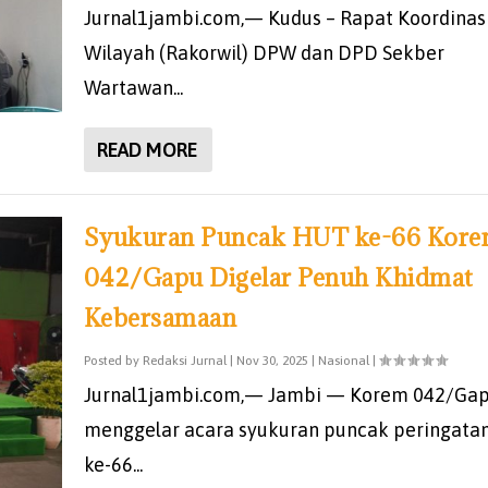
Jurnal1jambi.com,— Kudus – Rapat Koordinas
Wilayah (Rakorwil) DPW dan DPD Sekber
Wartawan...
READ MORE
Syukuran Puncak HUT ke-66 Kor
042/Gapu Digelar Penuh Khidmat
Kebersamaan
Posted by
Redaksi Jurnal
|
Nov 30, 2025
|
Nasional
|
Jurnal1jambi.com,— Jambi — Korem 042/Ga
menggelar acara syukuran puncak peringata
ke-66...