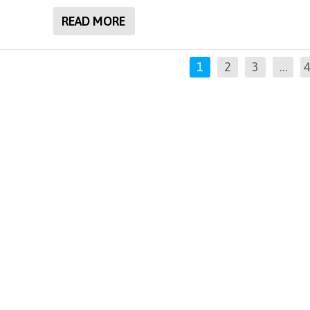
READ MORE
1
2
3
…