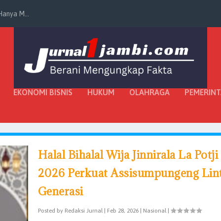
anya M...
EKONOMI BISNIS
HUKUM
OLAHRAGA
PEMERIN
Halal Bihalal Wija Jinnirala La Potji
2026 Perkuat Assisumpungeng Lin
Generasi
Posted by
Redaksi Jurnal
|
Feb 28, 2026
|
Nasional
|