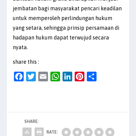
jembatan bagi masyarakat pencari keadilan
untuk memperoleh perlindungan hukum
yang setara, sehingga prinsip persamaan di
hadapan hukum dapat terwujud secara
nyata.
share this :
F
T
E
W
Li
Pi
S
a
w
m
h
n
nt
h
c
itt
ai
at
k
er
ar
e
er
l
s
e
es
e
b
A
dI
t
SHARE:
o
p
n
o
p
RATE: