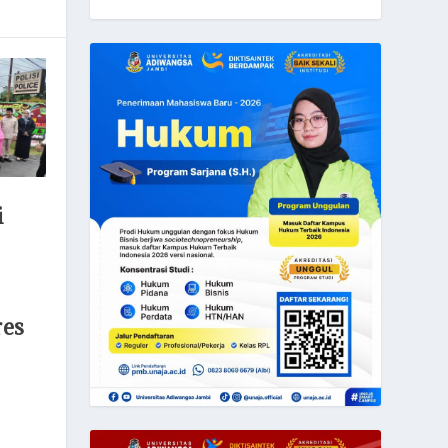
i
res