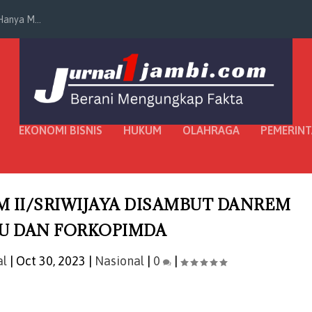
anya M...
EKONOMI BISNIS
HUKUM
OLAHRAGA
PEMERIN
AM II/SRIWIJAYA DISAMBUT DANREM
U DAN FORKOPIMDA
al
|
Oct 30, 2023
|
Nasional
|
0
|