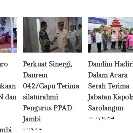
aro
Perkuat Sinergi,
Dandim Hadir
Danrem
Dalam Acara
ukaan
042/Gapu Terima
Serah Terima
N dan
silaturahmi
Jabatan Kapol
Pengurus PPAD
Sarolangun
Jambi
January 10, 2024
ambi
June 9, 2026