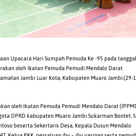
naan Upacara Hari Sumpah Pemuda Ke -95 pada tangga
arakan oleh Ikatan Pemuda Pemudi Mendalo Darat
camatan Jambi Luar Kota, Kabupaten Muaro Jambi.(29-1
kan oleh Ikatan Pemuda Pemudi Mendalo Darat (IPPM
nggota DPRD kabupaten Muaro Jambi Sukarman Bontet, S
oso beserta Sekertaris Desa, Kepala Dusun Mendalo
MT, Ketua PKK, persatuan ibu – ibu yasinan serta pemu