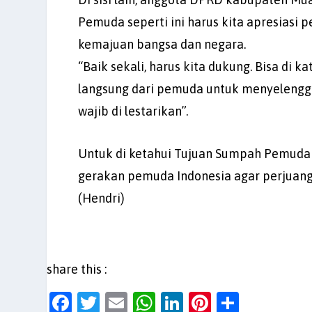
Pemuda seperti ini harus kita apresiasi
kemajuan bangsa dan negara.
“Baik sekali, harus kita dukung. Bisa di k
langsung dari pemuda untuk menyelengga
wajib di lestarikan”.
Untuk di ketahui Tujuan Sumpah Pemuda
gerakan pemuda Indonesia agar perjuan
(Hendri)
share this :
F
T
E
W
Li
Pi
S