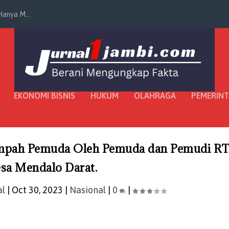
anya M...
EKONOMI BISNIS
HUKUM
OLAHRAGA
PEMERIN
umpah Pemuda Oleh Pemuda dan Pemudi R
sa Mendalo Darat.
al
|
Oct 30, 2023
|
Nasional
|
0
|