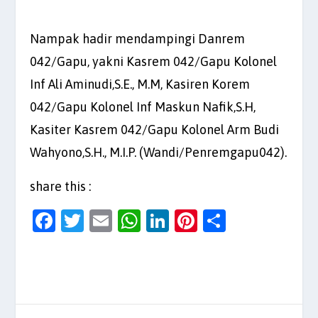
Nampak hadir mendampingi Danrem
042/Gapu, yakni Kasrem 042/Gapu Kolonel
Inf Ali Aminudi,S.E., M.M, Kasiren Korem
042/Gapu Kolonel Inf Maskun Nafik,S.H,
Kasiter Kasrem 042/Gapu Kolonel Arm Budi
Wahyono,S.H., M.I.P. (Wandi/Penremgapu042).
share this :
F
T
E
W
Li
Pi
S
a
w
m
h
n
nt
h
c
itt
ai
at
k
er
ar
e
er
l
s
e
es
e
b
A
dI
t