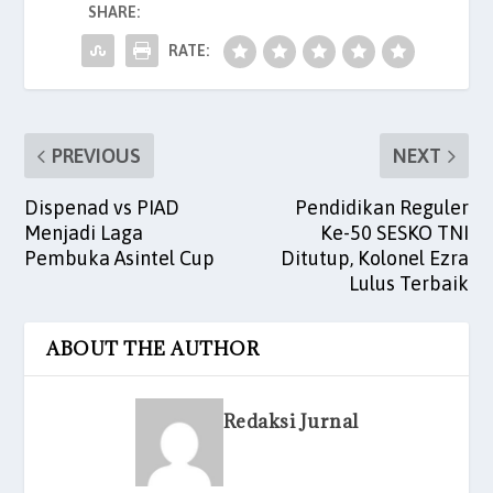
SHARE:
o
p
n
o
p
RATE:
k
PREVIOUS
NEXT
Dispenad vs PIAD
Pendidikan Reguler
Menjadi Laga
Ke-50 SESKO TNI
Pembuka Asintel Cup
Ditutup, Kolonel Ezra
Lulus Terbaik
ABOUT THE AUTHOR
Redaksi Jurnal