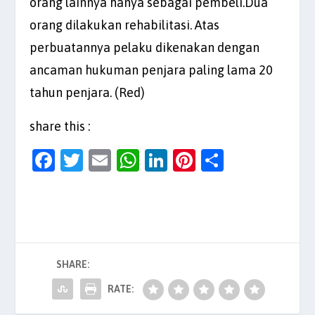
orang lainnya hanya sebagai pembeli.Dua
orang dilakukan rehabilitasi. Atas
perbuatannya pelaku dikenakan dengan
ancaman hukuman penjara paling lama 20
tahun penjara. (Red)
share this :
F
T
E
W
Li
Pi
S
a
w
m
h
n
nt
h
c
itt
ai
at
k
er
ar
e
er
l
s
e
es
e
b
A
dI
t
SHARE:
o
p
n
o
p
RATE: