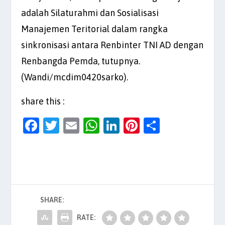
adalah Silaturahmi dan Sosialisasi
Manajemen Teritorial dalam rangka
sinkronisasi antara Renbinter TNI AD dengan
Renbangda Pemda, tutupnya.
(Wandi/mcdim0420sarko).
share this :
F
T
E
W
Li
Pi
S
a
w
m
h
n
nt
h
c
itt
ai
at
k
er
ar
e
er
l
s
e
es
e
b
A
dI
t
SHARE:
o
p
n
o
p
RATE: