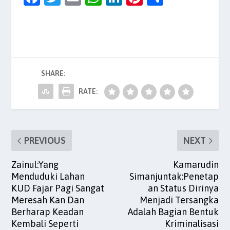
a
w
m
h
n
nt
h
c
itt
ai
at
k
er
ar
e
er
l
s
e
es
e
b
A
dI
t
SHARE:
o
p
n
o
p
RATE:
k
PREVIOUS
NEXT
Zainul:Yang
Kamarudin
Menduduki Lahan
Simanjuntak:Penetap
KUD Fajar Pagi Sangat
an Status Dirinya
Meresah Kan Dan
Menjadi Tersangka
Berharap Keadan
Adalah Bagian Bentuk
Kembali Seperti
Kriminalisasi