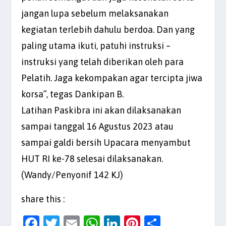
jangan lupa sebelum melaksanakan
kegiatan terlebih dahulu berdoa. Dan yang
paling utama ikuti, patuhi instruksi –
instruksi yang telah diberikan oleh para
Pelatih. Jaga kekompakan agar tercipta jiwa
korsa”, tegas Dankipan B.
Latihan Paskibra ini akan dilaksanakan
sampai tanggal 16 Agustus 2023 atau
sampai galdi bersih Upacara menyambut
HUT RI ke-78 selesai dilaksanakan.
(Wandy/Penyonif 142 KJ)
share this :
F
T
E
W
Li
Pi
S