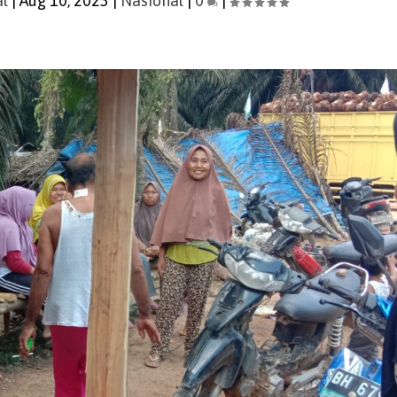
al
|
Aug 10, 2023
|
Nasional
|
0
|