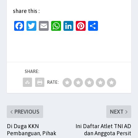
share this :
F
T
E
W
Li
Pi
S
a
w
m
h
n
nt
h
c
itt
ai
at
k
er
ar
e
er
l
s
e
es
e
b
A
dI
t
SHARE:
o
p
n
o
p
RATE:
k
PREVIOUS
NEXT
Di Duga KKN
Ini Daftar Atlet TNI AD
Pembanguan, Pihak
dan Anggota Persit