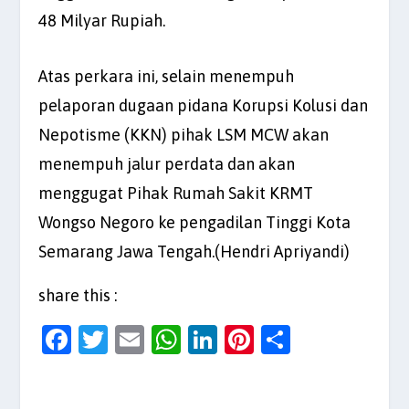
48 Milyar Rupiah.
Atas perkara ini, selain menempuh
pelaporan dugaan pidana Korupsi Kolusi dan
Nepotisme (KKN) pihak LSM MCW akan
menempuh jalur perdata dan akan
menggugat Pihak Rumah Sakit KRMT
Wongso Negoro ke pengadilan Tinggi Kota
Semarang Jawa Tengah.(Hendri Apriyandi)
share this :
F
T
E
W
Li
Pi
S
a
w
m
h
n
nt
h
c
itt
ai
at
k
er
ar