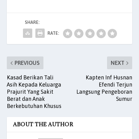
e
er
l
s
e
es
e
b
A
dI
t
SHARE:
o
p
n
o
p
RATE:
k
PREVIOUS
NEXT
Kasad Berikan Tali
Kapten Inf Husnan
Asih Kepada Keluarga
Efendi Terjun
Prajurit Yang Sakit
Langsung Pengeboran
Berat dan Anak
Sumur
Berkebutuhan Khusus
ABOUT THE AUTHOR