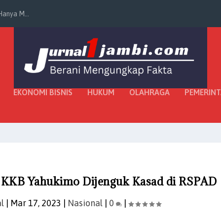
anya M...
EKONOMI BISNIS
HUKUM
OLAHRAGA
PEMERIN
n KKB Yahukimo Dijenguk Kasad di RSPAD
l
|
Mar 17, 2023
|
Nasional
|
0
|