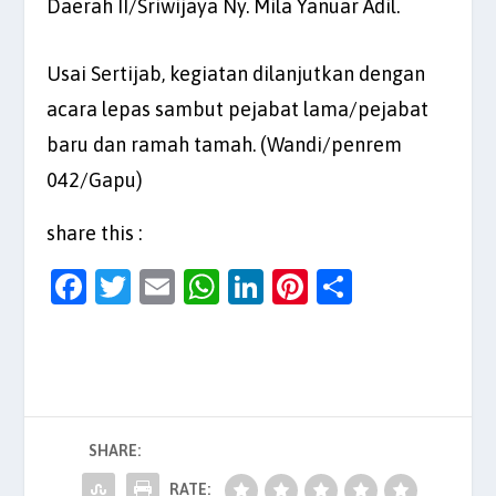
Daerah II/Sriwijaya Ny. Mila Yanuar Adil.
Usai Sertijab, kegiatan dilanjutkan dengan
acara lepas sambut pejabat lama/pejabat
baru dan ramah tamah. (Wandi/penrem
042/Gapu)
share this :
F
T
E
W
Li
Pi
S
a
w
m
h
n
nt
h
c
itt
ai
at
k
er
ar
e
er
l
s
e
es
e
b
A
dI
t
SHARE:
o
p
n
RATE: