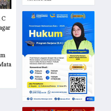
 C
agar
um
 Mata