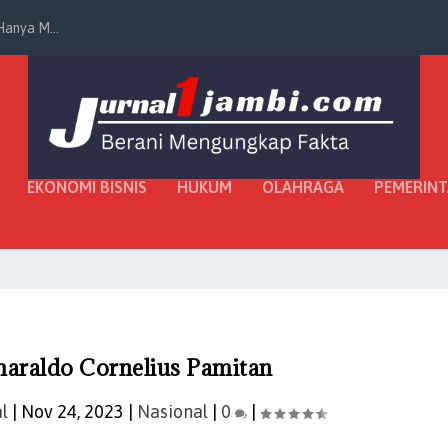
anya M...
EKONOMI BISNIS
HUKUM
OLAHRAGA
PEMERIN
maraldo Cornelius Pamitan
l
|
Nov 24, 2023
|
Nasional
|
0
|