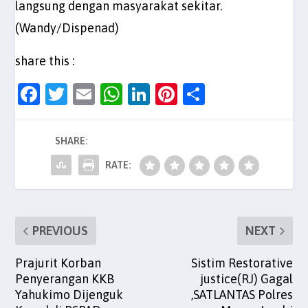
langsung dengan masyarakat sekitar.
(Wandy/Dispenad)
share this :
F
T
E
W
Li
Pi
S
a
w
m
h
n
nt
h
c
itt
ai
at
k
er
ar
SHARE:
e
er
l
s
e
es
e
RATE:
b
A
dI
t
o
p
n
o
p
PREVIOUS
NEXT
k
Prajurit Korban
Sistim Restorative
Penyerangan KKB
justice(RJ) Gagal
Yahukimo Dijenguk
,SATLANTAS Polres