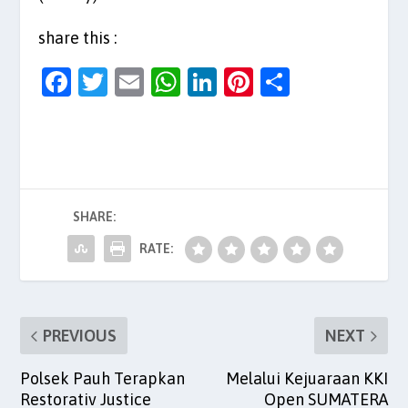
share this :
F
T
E
W
Li
Pi
S
a
w
m
h
n
nt
h
c
itt
ai
at
k
er
ar
e
er
l
s
e
es
e
b
A
dI
t
SHARE:
o
p
n
o
p
RATE:
k
PREVIOUS
NEXT
Polsek Pauh Terapkan
Melalui Kejuaraan KKI
Restorativ Justice
Open SUMATERA