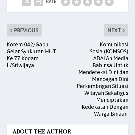
o
p
RATE:
k
PREVIOUS
NEXT
Korem 042/Gapu
Komunikasi
Gelar Syukuran HUT
Sosial(KOMSOS)
Ke 77 Kodam
ADALAh Media
II/Sriwijaya
Babinsa Untuk
Mendeteksi Dini dan
Mencegah Dini
Perkembngan Situasi
Wilayah Sekaligus
Menciptakan
Kedekatan Dengan
Warga Binaan.
ABOUT THE AUTHOR