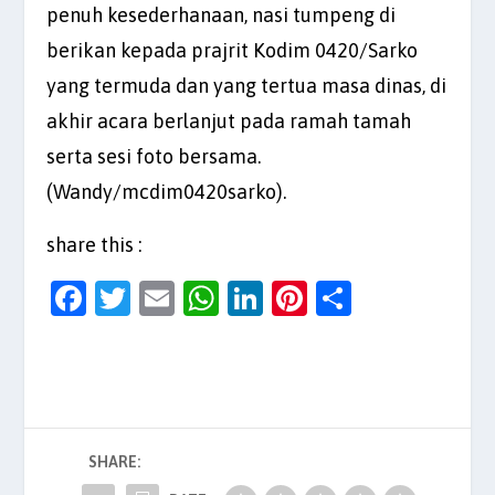
penuh kesederhanaan, nasi tumpeng di
berikan kepada prajrit Kodim 0420/Sarko
yang termuda dan yang tertua masa dinas, di
akhir acara berlanjut pada ramah tamah
serta sesi foto bersama.
(Wandy/mcdim0420sarko).
share this :
F
T
E
W
Li
Pi
S
a
w
m
h
n
nt
h
c
itt
ai
at
k
er
ar
e
er
l
s
e
es
e
b
A
dI
t
SHARE:
o
p
n