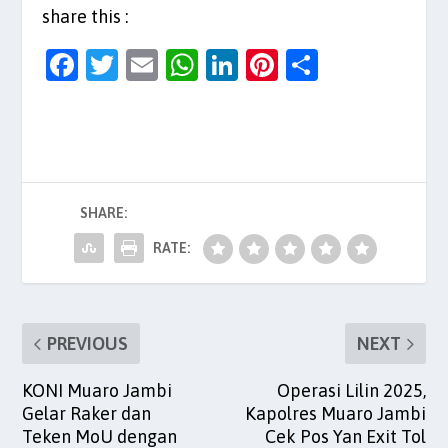
share this :
F
T
E
W
Li
Pi
S
a
w
m
h
n
nt
h
c
itt
ai
at
k
er
ar
e
er
l
s
e
es
e
b
A
dI
t
SHARE:
o
p
n
o
p
RATE:
k
PREVIOUS
NEXT
KONI Muaro Jambi
Operasi Lilin 2025,
Gelar Raker dan
Kapolres Muaro Jambi
Teken MoU dengan
Cek Pos Yan Exit Tol