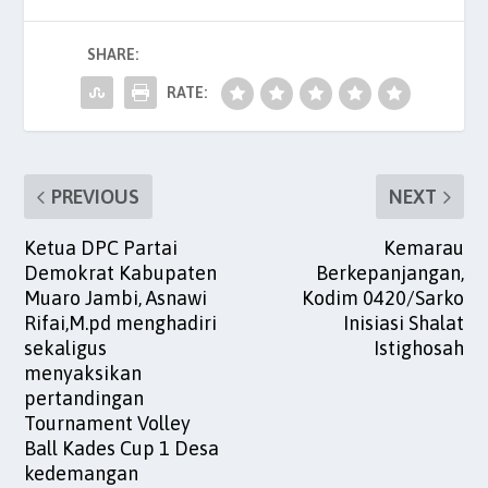
a
w
m
h
n
nt
h
c
itt
ai
at
k
er
ar
SHARE:
e
er
l
s
e
es
e
RATE:
b
A
dI
t
o
p
n
o
p
PREVIOUS
NEXT
k
Ketua DPC Partai
Kemarau
Demokrat Kabupaten
Berkepanjangan,
Muaro Jambi, Asnawi
Kodim 0420/Sarko
Rifai,M.pd menghadiri
Inisiasi Shalat
sekaligus
Istighosah
menyaksikan
pertandingan
Tournament Volley
Ball Kades Cup 1 Desa
kedemangan