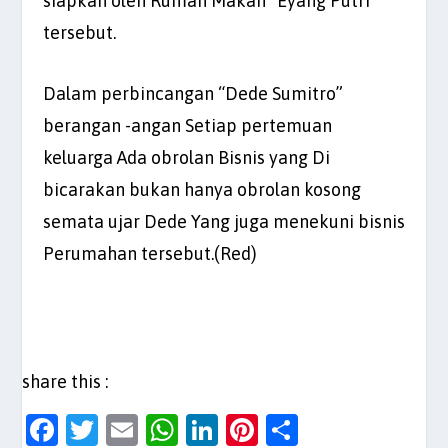
siapkan oleh Rumah Makan “Eyang Putri”
tersebut.
Dalam perbincangan “Dede Sumitro”
berangan -angan Setiap pertemuan
keluarga Ada obrolan Bisnis yang Di
bicarakan bukan hanya obrolan kosong
semata ujar Dede Yang juga menekuni bisnis
Perumahan tersebut.(Red)
share this :
F
T
E
W
Li
Pi
S