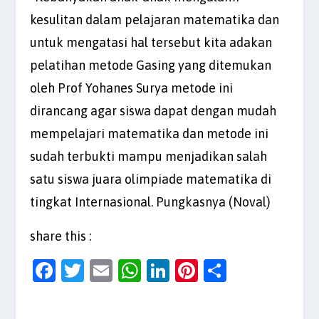
kesulitan dalam pelajaran matematika dan
untuk mengatasi hal tersebut kita adakan
pelatihan metode Gasing yang ditemukan
oleh Prof Yohanes Surya metode ini
dirancang agar siswa dapat dengan mudah
mempelajari matematika dan metode ini
sudah terbukti mampu menjadikan salah
satu siswa juara olimpiade matematika di
tingkat Internasional. Pungkasnya (Noval)
share this :
F
T
E
W
Li
Pi
S
a
w
m
h
n
nt
h
c
itt
ai
at
k
er
ar