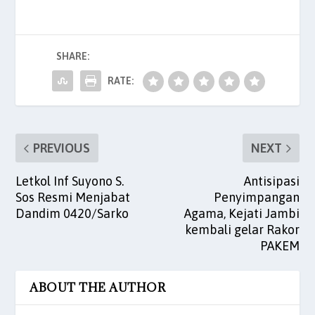
e
er
l
s
e
es
e
b
A
dI
t
SHARE:
o
p
n
o
p
RATE:
k
PREVIOUS
NEXT
Letkol Inf Suyono S.
Antisipasi
Sos Resmi Menjabat
Penyimpangan
Dandim 0420/Sarko
Agama, Kejati Jambi
kembali gelar Rakor
PAKEM
ABOUT THE AUTHOR