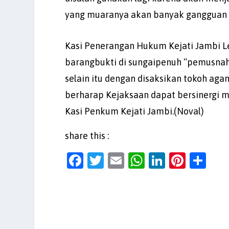
yang muaranya akan banyak gangguan 
Kasi Penerangan Hukum Kejati Jambi
barangbukti di sungaipenuh “pemusnahan
selain itu dengan disaksikan tokoh aga
berharap Kejaksaan dapat bersinergi m
Kasi Penkum Kejati Jambi.(Noval)
share this :
F
T
E
W
Li
Pi
S
a
w
m
h
n
nt
h
c
itt
ai
at
k
er
ar
e
er
l
s
e
es
e
b
A
dI
t