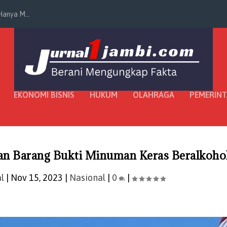
anya M...
EKONOMI BISNIS
HUKUM
OLAHRAGA
PEMERIN
an Barang Bukti Minuman Keras Beralkoho
l
|
Nov 15, 2023
|
Nasional
|
0
|