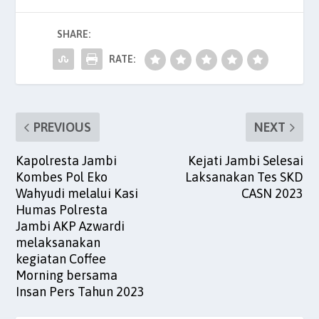
b
A
dI
t
SHARE:
o
p
n
o
p
RATE:
k
PREVIOUS
NEXT
Kapolresta Jambi
Kejati Jambi Selesai
Kombes Pol Eko
Laksanakan Tes SKD
Wahyudi melalui Kasi
CASN 2023
Humas Polresta
Jambi AKP Azwardi
melaksanakan
kegiatan Coffee
Morning bersama
Insan Pers Tahun 2023