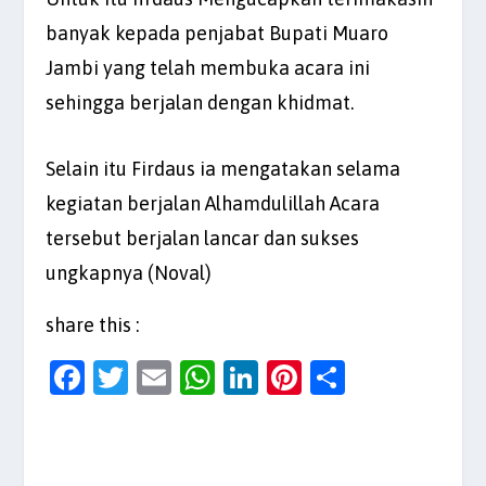
banyak kepada penjabat Bupati Muaro
Jambi yang telah membuka acara ini
sehingga berjalan dengan khidmat.
Selain itu Firdaus ia mengatakan selama
kegiatan berjalan Alhamdulillah Acara
tersebut berjalan lancar dan sukses
ungkapnya (Noval)
share this :
F
T
E
W
Li
Pi
S
a
w
m
h
n
nt
h
c
itt
ai
at
k
er
ar
e
er
l
s
e
es
e