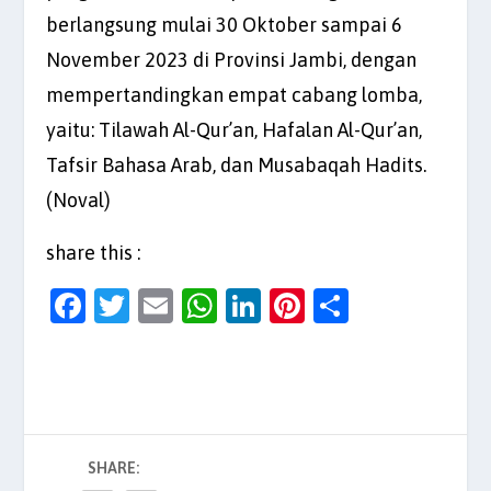
berlangsung mulai 30 Oktober sampai 6
November 2023 di Provinsi Jambi, dengan
mempertandingkan empat cabang lomba,
yaitu: Tilawah Al-Qur’an, Hafalan Al-Qur’an,
Tafsir Bahasa Arab, dan Musabaqah Hadits.
(Noval)
share this :
F
T
E
W
Li
Pi
S
a
w
m
h
n
nt
h
c
itt
ai
at
k
er
ar
e
er
l
s
e
es
e
b
A
dI
t
SHARE:
o
p
n