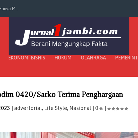
anya M...
EKONOMI BISNIS
HUKUM
OLAHRAGA
PEMERIN
 Kodim 0420/Sarko Terima Penghargaan
2023
|
advertorial
,
Life Style
,
Nasional
|
0
|