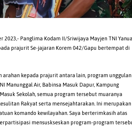
er 2023,- Panglima Kodam II/Sriwijaya Mayjen TNI Yanu
pada prajurit Se-jajaran Korem 042/Gapu bertempat di
arahan kepada prajurit antara lain, program unggulan
 TNI Manunggal Air, Babinsa Masuk Dapur, Kampung
r Masuk Sekolah, semua program tersebut muaranya
sulitan Rakyat serta mensejahtarakan. Ini merupakan
 satuan komando kewilayahan. Saya berterimkasih atas
berpartisipasi mensuskseskan program-program tersebu