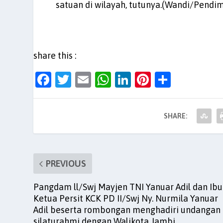
satuan di wilayah, tutunya.(Wandi/Pendi
share this :
F
T
E
W
Li
Pi
S
a
w
m
h
n
nt
h
c
itt
ai
at
k
er
ar
SHARE:
e
er
l
s
e
es
e
b
A
dI
t
o
p
n
PREVIOUS
o
p
Pangdam ll/Swj Mayjen TNI Yanuar Adil dan Ibu
k
Ketua Persit KCK PD II/Swj Ny. Nurmila Yanuar
Adil beserta rombongan menghadiri undangan
silaturahmi dengan Walikota Jambi