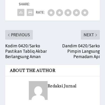
SHARE:
o
p
n
o
p
RATE:
k
PREVIOUS
NEXT
Kodim 0420/Sarko
Dandim 0420/Sarko
Pastikan Tabliq Akbar
Pimpin Langsung
Berlangsung Aman
Pemadam Api
ABOUT THE AUTHOR
Redaksi Jurnal