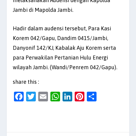
melaksanakan Audensi dengan Kapolda
Jambi di Mapolda Jambi.
Hadir dalam audensi tersebut, Para Kasi
Korem 042/Gapu, Dandim 0415/Jambi,
Danyonif 142/KJ, Kabalak Aju Korem serta
para Perwakilan Pertanian Hulu Energi
wilayah Jambi. (Wandi/Penrem 042/Gapu).
share this :
F
T
E
W
Li
Pi
S
a
w
m
h
n
nt
h
c
itt
ai
at
k
er
ar
e
er
l
s
e
es
e
b
A
dI
t