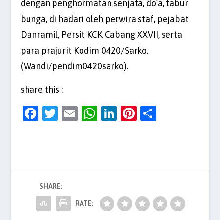
dengan penghormatan senjata, do’a, tabur
bunga, di hadari oleh perwira staf, pejabat
Danramil, Persit KCK Cabang XXVII, serta
para prajurit Kodim 0420/Sarko.
(Wandi/pendim0420sarko).
share this :
F
T
E
W
Li
Pi
S
a
w
m
h
n
nt
h
c
itt
ai
at
k
er
ar
e
er
l
s
e
es
e
b
A
dI
t
SHARE:
o
p
n
o
p
RATE: