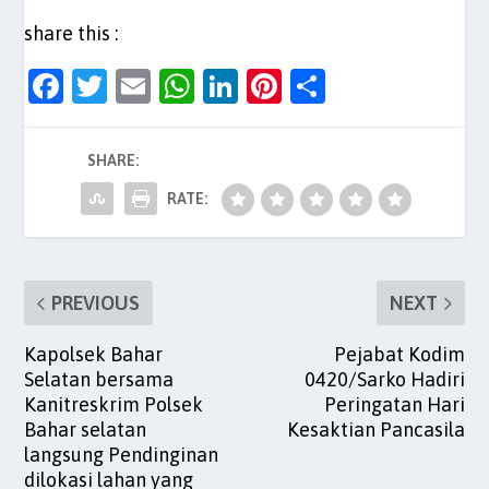
share this :
F
T
E
W
Li
Pi
S
a
w
m
h
n
nt
h
c
itt
ai
at
k
er
ar
SHARE:
e
er
l
s
e
es
e
RATE:
b
A
dI
t
o
p
n
o
p
PREVIOUS
NEXT
k
Kapolsek Bahar
Pejabat Kodim
Selatan bersama
0420/Sarko Hadiri
Kanitreskrim Polsek
Peringatan Hari
Bahar selatan
Kesaktian Pancasila
langsung Pendinginan
dilokasi lahan yang