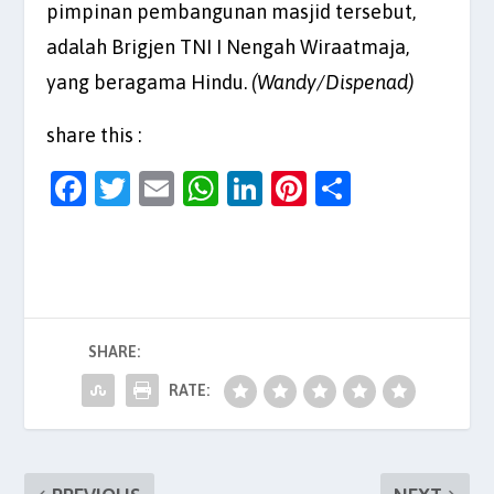
pimpinan pembangunan masjid tersebut,
adalah Brigjen TNI I Nengah Wiraatmaja,
yang beragama Hindu.
(Wandy/Dispenad)
share this :
F
T
E
W
Li
Pi
S
a
w
m
h
n
nt
h
c
itt
ai
at
k
er
ar
e
er
l
s
e
es
e
b
A
dI
t
SHARE:
o
p
n
o
p
RATE:
k