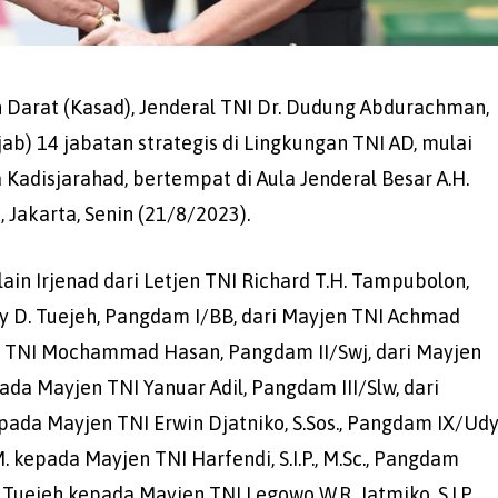
 Darat (Kasad), Jenderal TNI Dr. Dudung Abdurachman,
b) 14 jabatan strategis di Lingkungan TNI AD, mulai
 Kadisjarahad, bertempat di Aula Jenderal Besar A.H.
 Jakarta, Senin (21/8/2023).
ain Irjenad dari Letjen TNI Richard T.H. Tampubolon,
nny D. Tuejeh, Pangdam I/BB, dari Mayjen TNI Achmad
jen TNI Mochammad Hasan, Pangdam II/Swj, dari Mayjen
epada Mayjen TNI Yanuar Adil, Pangdam III/Slw, dari
epada Mayjen TNI Erwin Djatniko, S.Sos., Pangdam IX/Ud
M. kepada Mayjen TNI Harfendi, S.I.P., M.Sc., Pangdam
 Tuejeh kepada Mayjen TNI Legowo W.R. Jatmiko, S.I.P.,