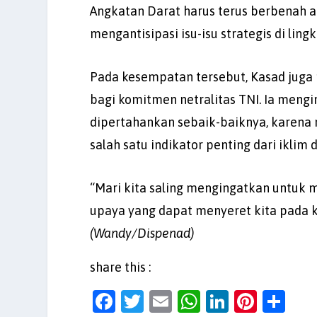
Angkatan Darat harus terus berbenah a
mengantisipasi isu-isu strategis di ling
Pada kesempatan tersebut, Kasad juga
bagi komitmen netralitas TNI. Ia mengi
dipertahankan sebaik-baiknya, karena 
salah satu indikator penting dari iklim
“Mari kita saling mengingatkan untuk 
upaya yang dapat menyeret kita pada ke
(Wandy/Dispenad)
share this :
F
T
E
W
Li
Pi
S