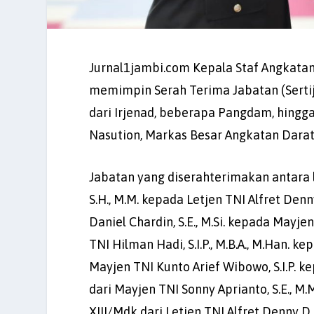
Jurnal1jambi.com Kepala Staf Angkatan
memimpin Serah Terima Jabatan (Sertija
dari Irjenad, beberapa Pangdam, hingga
Nasution, Markas Besar Angkatan Darat,
Jabatan yang diserahterimakan antara l
S.H., M.M. kepada Letjen TNI Alfret De
Daniel Chardin, S.E., M.Si. kepada May
TNI Hilman Hadi, S.I.P., M.B.A., M.Han. k
Mayjen TNI Kunto Arief Wibowo, S.I.P. k
dari Mayjen TNI Sonny Aprianto, S.E., M.
XIII/Mdk dari Letjen TNI Alfret Denny D.