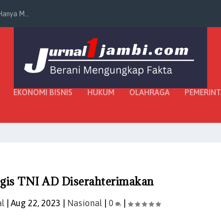
K dan Gaji Sesu...
EKONOMI BISNIS
HUKUM
OLAHRAGA
PEMERIN
egis TNI AD Diserahterimakan
al
|
Aug 22, 2023
|
Nasional
|
0
|