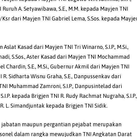
Ruruh A. Setyawibawa, S.E., M.M. kepada Mayjen TNI
II/Ksr dari Mayjen TNI Gabriel Lema, S.Sos. kepada Mayje
Aslat Kasad dari Mayjen TNI Tri Winarno, S.I.P., M.Si.,
adi, S.Sos., Aster Kasad dari Mayjen TNI Mochammad
Chardin, S.E., M.Si., Gubernur Akmil dari Mayjen TNI
I R. Sidharta Wisnu Graha, S.E., Danpussenkav dari
TNI Muhammad Zamroni, S.I.P., Danpusintelad dari
I.P. kepada Brigjen TNI R. Rudy Rachmat Nugraha, S.I.P.
 R. L. Simandjuntak kepada Brigjen TNI Sidik.
 jabatan maupun pergantian pejabat merupakan
sonel dalam rangka mewujudkan TNI Angkatan Darat