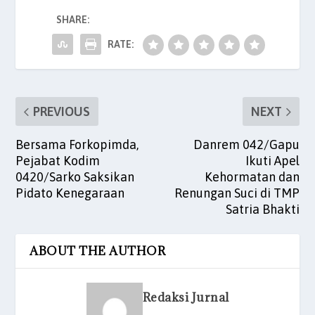
c
itt
ai
at
k
er
ar
SHARE:
e
er
l
s
e
es
e
RATE:
b
A
dI
t
o
p
n
o
p
PREVIOUS
NEXT
k
Bersama Forkopimda,
Danrem 042/Gapu
Pejabat Kodim
Ikuti Apel
0420/Sarko Saksikan
Kehormatan dan
Pidato Kenegaraan
Renungan Suci di TMP
Satria Bhakti
ABOUT THE AUTHOR
Redaksi Jurnal