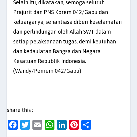
Selain itu, dikatakan, semoga seluruh
Prajurit dan PNS Korem 042/Gapu dan
keluarganya, senantiasa diberi keselamatan
dan perlindungan oleh Allah SWT dalam
setiap pelaksanaan tugas, demi keutuhan
dan kedaulatan Bangsa dan Negara
Kesatuan Republik Indonesia.
(Wandy/Penrem 042/Gapu)
share this :
F
T
E
W
Li
Pi
S
a
w
m
h
n
nt
h