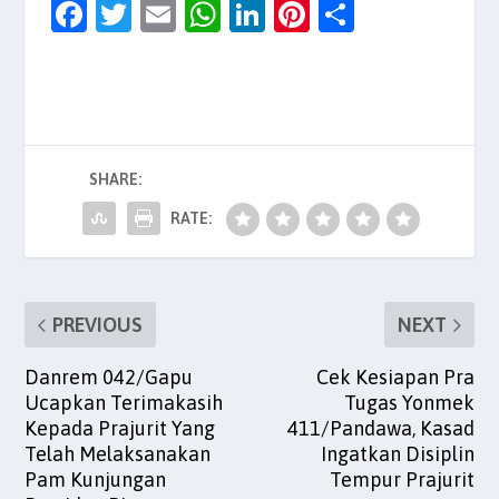
F
T
E
W
Li
Pi
S
a
w
m
h
n
nt
h
c
itt
ai
at
k
er
ar
e
er
l
s
e
es
e
b
A
dI
t
SHARE:
o
p
n
o
p
RATE:
k
PREVIOUS
NEXT
Danrem 042/Gapu
Cek Kesiapan Pra
Ucapkan Terimakasih
Tugas Yonmek
Kepada Prajurit Yang
411/Pandawa, Kasad
Telah Melaksanakan
Ingatkan Disiplin
Pam Kunjungan
Tempur Prajurit