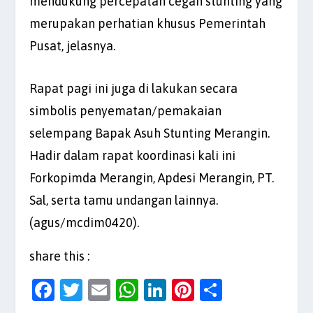
mendukung percepatan cegah stunting yang
merupakan perhatian khusus Pemerintah
Pusat, jelasnya.
Rapat pagi ini juga di lakukan secara
simbolis penyematan/pemakaian
selempang Bapak Asuh Stunting Merangin.
Hadir dalam rapat koordinasi kali ini
Forkopimda Merangin, Apdesi Merangin, PT.
Sal, serta tamu undangan lainnya.
(agus/mcdim0420).
share this :
F
T
E
W
Li
Pi
S
a
w
m
h
n
nt
h