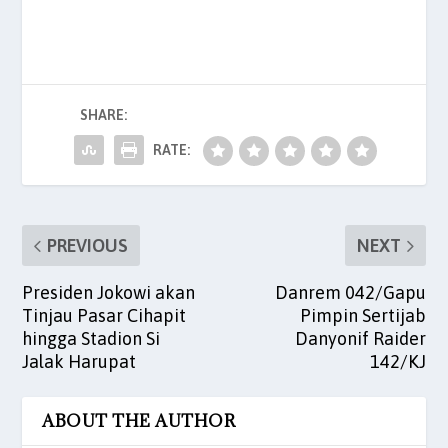
c
itt
ai
at
k
er
ar
e
er
l
s
e
es
e
b
A
dI
t
SHARE:
o
p
n
o
p
RATE:
k
PREVIOUS
NEXT
Presiden Jokowi akan
Danrem 042/Gapu
Tinjau Pasar Cihapit
Pimpin Sertijab
hingga Stadion Si
Danyonif Raider
Jalak Harupat
142/KJ
ABOUT THE AUTHOR