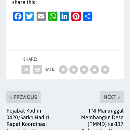
share this :
F
T
E
W
Li
Pi
S
a
w
m
h
n
nt
h
c
itt
ai
at
k
er
ar
e
er
l
s
e
es
e
b
A
dI
t
SHARE:
o
p
n
o
p
RATE:
k
PREVIOUS
NEXT
Pejabat Kodim
TNI Manunggal
0420/Sarko Hadiri
Membangun Desa
Rapat Koordinasi
(TMMD) ke-117