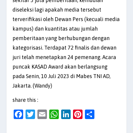
sekitar 3 juta pemberitaan, kemudian
diseleksi lagi apakah media tersebut
terverifikasi oleh Dewan Pers (kecuali media
kampus) dan kuantitas atau jumlah
pemberitaan yang berhubungan dengan
kategorisasi. Terdapat 72 finalis dan dewan
juri telah menetapkan 24 pemenang. Acara
puncak KASAD Award akan berlangsung
pada Senin, 10 Juli 2023 di Mabes TNI AD,
Jakarta. (Wandy)
share this :
F
T
E
W
Li
Pi
S
a
w
m
h
n
nt
h