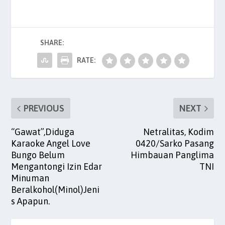
c
itt
ai
at
k
er
ar
e
er
l
s
e
es
e
b
A
dI
t
SHARE:
o
p
n
o
p
RATE:
k
PREVIOUS
NEXT
“Gawat”,Diduga
Netralitas, Kodim
Karaoke Angel Love
0420/Sarko Pasang
Bungo Belum
Himbauan Panglima
Mengantongi Izin Edar
TNI
Minuman
Beralkohol(Minol)Jeni
s Apapun.