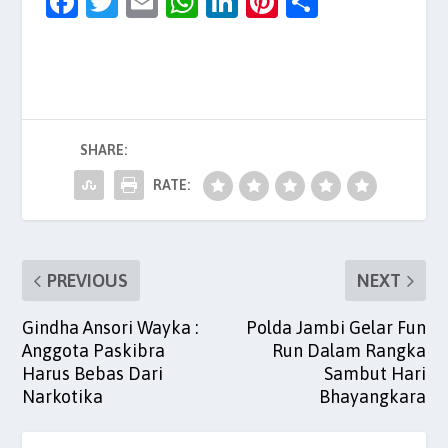
F
T
E
W
Li
Pi
S
a
w
m
h
n
nt
h
c
itt
ai
at
k
er
ar
e
er
l
s
e
es
e
b
A
dI
t
SHARE:
o
p
n
o
p
RATE:
k
PREVIOUS
NEXT
Gindha Ansori Wayka :
Polda Jambi Gelar Fun
Anggota Paskibra
Run Dalam Rangka
Harus Bebas Dari
Sambut Hari
Narkotika
Bhayangkara