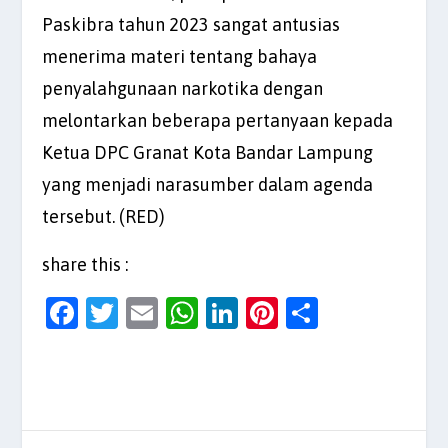
Paskibra tahun 2023 sangat antusias
menerima materi tentang bahaya
penyalahgunaan narkotika dengan
melontarkan beberapa pertanyaan kepada
Ketua DPC Granat Kota Bandar Lampung
yang menjadi narasumber dalam agenda
tersebut. (RED)
share this :
F
T
E
W
Li
Pi
S
a
w
m
h
n
nt
h
c
itt
ai
at
k
er
ar
e
er
l
s
e
es
e
b
A
dI
t