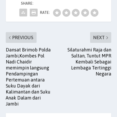
SHARE:
o
p
n
o
p
RATE:
k
PREVIOUS
NEXT
Dansat Brimob Polda
Silaturahmi Raja dan
Jambi,Kombes Pol
Sultan, Tuntut MPR
Nadi Chaidir
Kembali Sebagai
memimpin langsung
Lembaga Tertinggi
Pendampingan
Negara
Pertemuan antara
Suku Dayak dari
Kalimantan dan Suku
Anak Dalam dari
Jambi