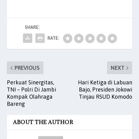
c
itt
ai
at
k
er
ar
e
er
l
s
e
es
e
b
A
dI
t
SHARE:
o
p
n
o
p
RATE:
k
PREVIOUS
NEXT
Perkuat Sinergitas,
Hari Ketiga di Labuan
TNI – Polri Di Jambi
Bajo, Presiden Jokowi
Kompak Olahraga
Tinjau RSUD Komodo
Bareng
ABOUT THE AUTHOR