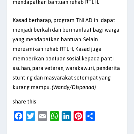
mendapatkan bantuan rehab RTLH.
Kasad berharap, program TNI AD ini dapat
menjadi berkah dan bermanfaat bagi warga
yang mendapatkan bantuan. Selain
meresmikan rehab RTLH, Kasad juga
memberikan bantuan sosial kepada panti
asuhan, para veteran, warakawuri, penderita
stunting dan masyarakat setempat yang
kurang mampu.
(Wandy/Dispenad)
share this :
F
T
E
W
Li
Pi
S
a
w
m
h
n
nt
h