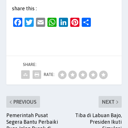
share this :
F
T
E
W
Li
Pi
S
a
w
m
h
n
nt
h
c
itt
ai
at
k
er
ar
e
er
l
s
e
es
e
b
A
dI
t
SHARE:
o
p
n
o
p
RATE:
k
PREVIOUS
NEXT
Pemerintah Pusat
Tiba di Labuan Bajo,
Segera Bantu Perbaiki
Presiden Ikuti