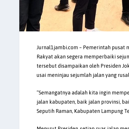
Jurnal1jambi.com – Pemerintah pusat
Rakyat akan segera memperbaiki sejuml
tersebut disampaikan oleh Presiden J
usai meninjau sejumlah jalan yang rusa
“Semangatnya adalah kita ingin memperba
jalan kabupaten, baik jalan provinsi, ba
Seputih Raman, Kabupaten Lampung T
Menurut Presiden, setiap ruas jalan m