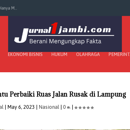
anya M...
EKONOMI BISNIS
HUKUM
OLAHRAGA
PEMERIN
tu Perbaiki Ruas Jalan Rusak di Lampung
al
|
May 6, 2023
|
Nasional
|
0
|