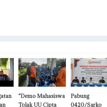
gatan
“Demo Mahasiswa
Pabung
an
Tolak UU Cipta
0420/Sarko