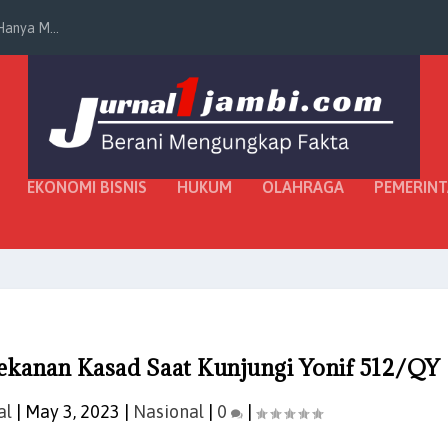
anya M...
EKONOMI BISNIS
HUKUM
OLAHRAGA
PEMERIN
enekanan Kasad Saat Kunjungi Yonif 512/QY
al
|
May 3, 2023
|
Nasional
|
0
|