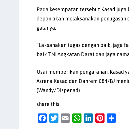
Pada kesempatan tersebut Kasad juga b
depan akan melaksanakan penugasan op
galanya.
“Laksanakan tugas dengan baik, jaga f
baik TNI Angkatan Darat dan jaga nama
Usai memberikan pengarahan, Kasad ya
Asrena Kasad dan Danrem 084/BJ meninj
(Wandy/Dispenad)
share this :
F
T
E
W
Li
Pi
S
a
w
m
h
n
nt
h