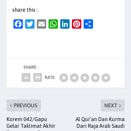
share this :
F
T
E
W
Li
Pi
S
a
w
m
h
n
nt
h
c
itt
ai
at
k
er
ar
e
er
l
s
e
es
e
b
A
dI
t
SHARE:
o
p
n
o
p
RATE:
k
PREVIOUS
NEXT
Korem 042/Gapu
Al Qur’an Dan Kurma
Gelar Taklimat Akhir
Dari Raja Arab Saudi