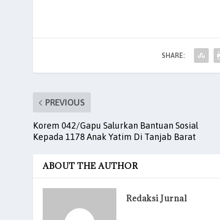
c
itt
ai
at
k
er
ar
e
er
l
s
e
es
e
b
A
dI
t
o
p
n
SHARE:
o
p
k
PREVIOUS
Korem 042/Gapu Salurkan Bantuan Sosial
Kepada 1178 Anak Yatim Di Tanjab Barat
ABOUT THE AUTHOR
Redaksi Jurnal