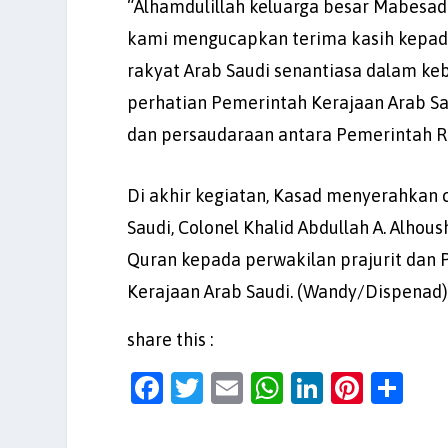
“Alhamdulillah keluarga besar Mabesad 
kami mengucapkan terima kasih kepada
rakyat Arab Saudi senantiasa dalam ke
perhatian Pemerintah Kerajaan Arab S
dan persaudaraan antara Pemerintah RI
Di akhir kegiatan, Kasad menyerahkan
Saudi, Colonel Khalid Abdullah A. Alhou
Quran kepada perwakilan prajurit dan
Kerajaan Arab Saudi. (Wandy/Dispenad
share this :
F
T
E
W
Li
Pi
S
a
w
m
h
n
nt
h