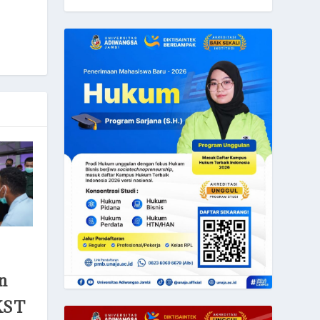
n
KST