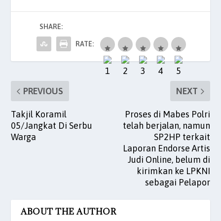
e
er
l
s
e
es
e
b
A
dI
t
SHARE:
o
p
n
o
p
RATE:
k
PREVIOUS
NEXT
Takjil Koramil
Proses di Mabes Polri
05/Jangkat Di Serbu
telah berjalan, namun
Warga
SP2HP terkait
Laporan Endorse Artis
Judi Online, belum di
kirimkan ke LPKNI
sebagai Pelapor
ABOUT THE AUTHOR