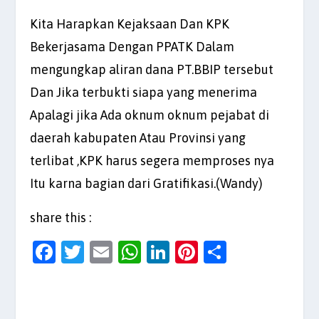
Kita Harapkan Kejaksaan Dan KPK
Bekerjasama Dengan PPATK Dalam
mengungkap aliran dana PT.BBIP tersebut
Dan Jika terbukti siapa yang menerima
Apalagi jika Ada oknum oknum pejabat di
daerah kabupaten Atau Provinsi yang
terlibat ,KPK harus segera memproses nya
Itu karna bagian dari Gratifikasi.(Wandy)
share this :
F
T
E
W
Li
Pi
S
a
w
m
h
n
nt
h
c
itt
ai
at
k
er
ar