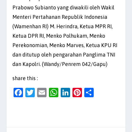
Prabowo Subianto yang diwakili oleh Wakil
Menteri Pertahanan Republik Indonesia
(Wamenhan RI) M. Herindra, Ketua MPR RI,
Ketua DPR RI, Menko Polhukam, Menko
Perekonomian, Menko Marves, Ketua KPU RI
dan ditutup oleh pengarahan Panglima TNI
dan Kapolri. (Wandy/Penrem 042/Gapu)
share this :
F
T
E
W
Li
Pi
S
a
w
m
h
n
nt
h
c
itt
ai
at
k
er
ar
e
er
l
s
e
es
e
b
A
dI
t