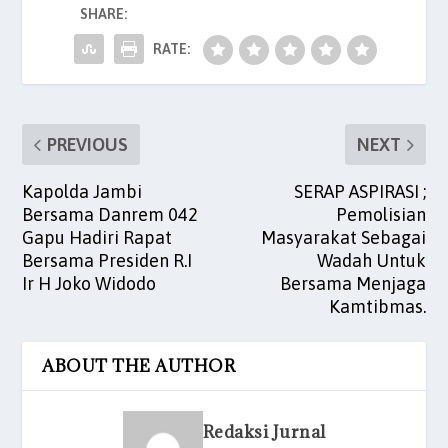
SHARE:
o
p
n
o
p
RATE:
k
PREVIOUS
NEXT
Kapolda Jambi
SERAP ASPIRASI ;
Bersama Danrem 042
Pemolisian
Gapu Hadiri Rapat
Masyarakat Sebagai
Bersama Presiden R.I
Wadah Untuk
Ir H Joko Widodo
Bersama Menjaga
Kamtibmas.
ABOUT THE AUTHOR
Redaksi Jurnal