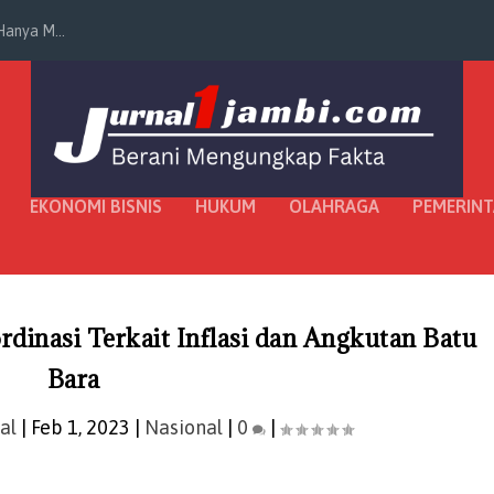
anya M...
EKONOMI BISNIS
HUKUM
OLAHRAGA
PEMERIN
rdinasi Terkait Inflasi dan Angkutan Batu
Bara
al
|
Feb 1, 2023
|
Nasional
|
0
|