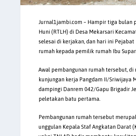
Jurnal1jambi.com – Hampir tiga bulan
Huni (RTLH) di Desa Mekarsari Kecama
selesai di kerjakan, dan hari ini Peja
rumah kepada pemilik rumah Ibu Supari
Awal pembangunan rumah tersebut, di
kunjungan kerja Pangdam II/Sriwijaya May
dampingi Danrem 042/Gapu Brigadir Jende
peletakan batu pertama.
Pembangunan rumah tersebut merupaka
unggulan Kepala Staf Angkatan Darat (K