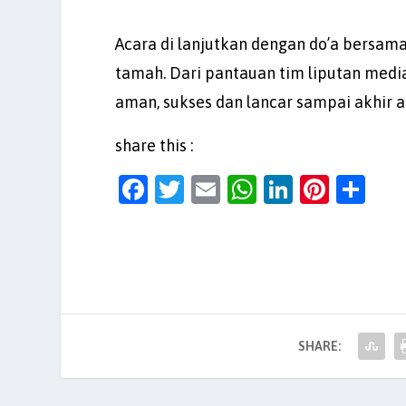
Acara di lanjutkan dengan do’a bersama,
tamah. Dari pantauan tim liputan medi
aman, sukses dan lancar sampai akhir
share this :
F
T
E
W
Li
Pi
S
a
w
m
h
n
nt
h
c
itt
ai
at
k
er
ar
e
er
l
s
e
es
e
b
A
dI
t
o
p
n
SHARE:
o
p
k