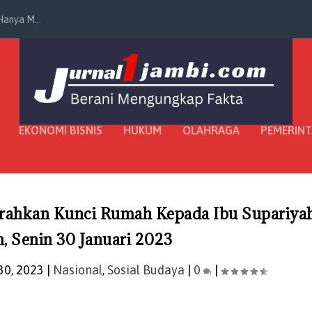
anya M...
EKONOMI BISNIS
HUKUM
OLAHRAGA
PEMERIN
rahkan Kunci Rumah Kepada Ibu Supariya
, Senin 30 Januari 2023
30, 2023
|
Nasional
,
Sosial Budaya
|
0
|