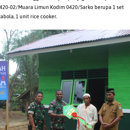
 420-02/Muara Limun Kodim 0420/Sarko berupa 1 set
abola, 1 unit rice cooker.