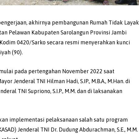
 pengerjaan, akhirnya pembangunan Rumah Tidak Laya
tan Pelawan Kabupaten Sarolangun Provinsi Jambi
bat Kodim 0420/Sarko secara resmi menyerahkan kunci
yah (90).
 mulai pada pertengahan November 2022 saat
or Jenderal TNI Hilman Hadi, S.IP., M.B.A., M.Han. di
ral TNI Supriono, S.I.P., M.M. dan di laksanakan
n implementasi pelaksanaan salah satu program
ASAD) Jenderal TNI Dr. Dudung Abdurachman, S.E., M.M.