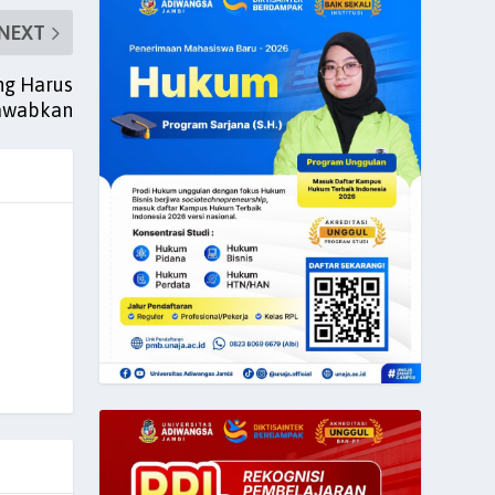
NEXT
ng Harus
awabkan