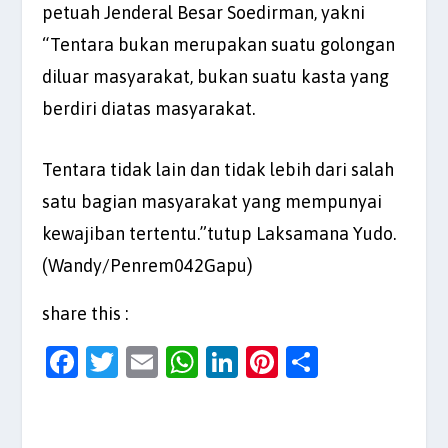
petuah Jenderal Besar Soedirman, yakni
“Tentara bukan merupakan suatu golongan
diluar masyarakat, bukan suatu kasta yang
berdiri diatas masyarakat.
Tentara tidak lain dan tidak lebih dari salah
satu bagian masyarakat yang mempunyai
kewajiban tertentu.”tutup Laksamana Yudo.
(Wandy/Penrem042Gapu)
share this :
F
T
E
W
Li
Pi
S
a
w
m
h
n
nt
h
c
itt
ai
at
k
er
ar