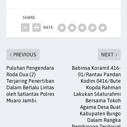
e
er
l
s
e
es
e
b
A
dI
t
SHARE:
o
p
n
o
p
RATE:
k
PREVIOUS
NEXT
Puluhan Pengendara
Babinsa Koramil 416-
Roda Dua (2)
01/Rantau Pandan
Terjaring Penertiban
Kodim 0416/Bute
Dalam Berlalu Lintas
Kopda Rahman
oleh Satlantas Polres
Lakukan Silaturahmi
Muaro Jambi.
Bersama Tokoh
Agama Desa Buat
Kabupaten Bungo
Dalam Rangka
Pembinaan Teritorial